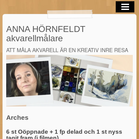
OM MIG
AKVARELLER
ANNA HÖRNFELDT
BLOGG
akvarellmålare
AKVARELL TIPS
ATT MÅLA AKVARELL ÄR EN KREATIV INRE RESA
KONTAKTA
AKVARELL I SOMMAR 2026
Arches
6 st Oöppnade + 1 fp delad och 1 st nyss
tagit fram (i filmen)