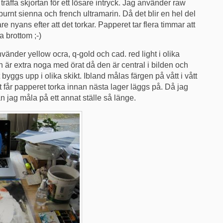
räffa skjortan för ett lösare intryck. Jag använder raw
burnt sienna och french ultramarin. Då det blir en hel del
e nyans efter att det torkar. Papperet tar flera timmar att
a brottom ;-)
vänder yellow ocra, q-gold och cad. red light i olika
 är extra noga med örat då den är central i bilden och
 byggs upp i olika skikt. Ibland målas färgen på vått i vått
får papperet torka innan nästa lager läggs på. Då jag
an jag måla på ett annat ställe så länge.