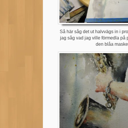
Så här såg det ut halvvägs in i pr
jag såg vad jag ville förmedla på
den blåa masker