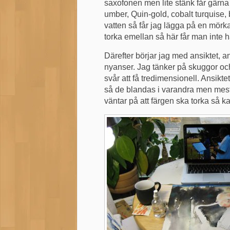
saxofonen men lite stänk får gärna t
umber, Quin-gold, cobalt turquise, 
vatten så får jag lägga på en mörkar
torka emellan så här får man inte h
Därefter börjar jag med ansiktet, an
nyanser. Jag tänker på skuggor och
svår att få tredimensionell. Ansiktet
så de blandas i varandra men mest 
väntar på att färgen ska torka så k