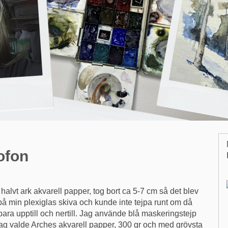
ofon
alvt ark akvarell papper, tog bort ca 5-7 cm så det blev
å min plexiglas skiva och kunde inte tejpa runt om då
 bara upptill och nertill. Jag använde blå maskeringstejp
Jag valde Arches akvarell papper, 300 gr och med grövsta