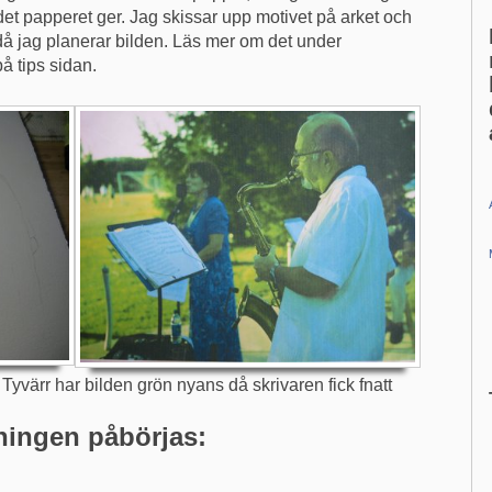
det papperet ger. Jag skissar upp motivet på arket och
då jag planerar bilden. Läs mer om det under
å tips sidan.
yvärr har bilden grön nyans då skrivaren fick fnatt
ningen påbörjas: