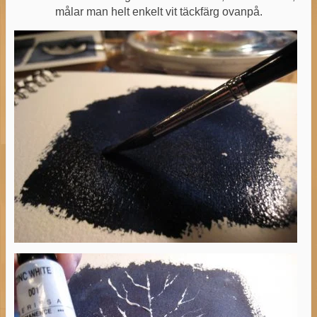
målar man helt enkelt vit täckfärg ovanpå.