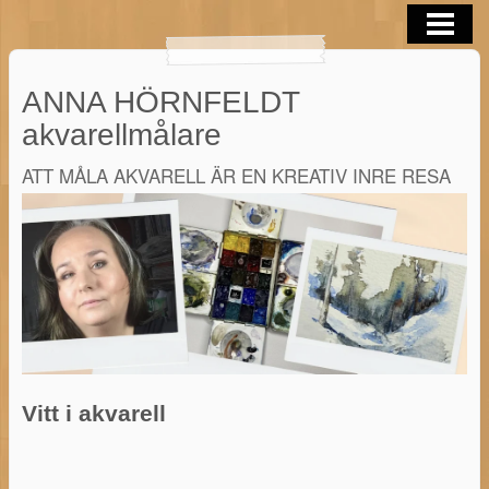
OM MIG
AKVARELLER
ANNA HÖRNFELDT
BLOGG
akvarellmålare
AKVARELL TIPS
ATT MÅLA AKVARELL ÄR EN KREATIV INRE RESA
KONTAKTA
AKVARELL I SOMMAR 2026
Vitt i akvarell