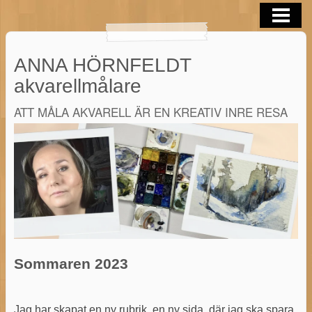
OM MIG
AKVARELLER
ANNA HÖRNFELDT
BLOGG
akvarellmålare
AKVARELL TIPS
ATT MÅLA AKVARELL ÄR EN KREATIV INRE RESA
KONTAKTA
AKVARELL I SOMMAR 2026
Sommaren 2023
Jag har skapat en ny rubrik, en ny sida, där jag ska spara