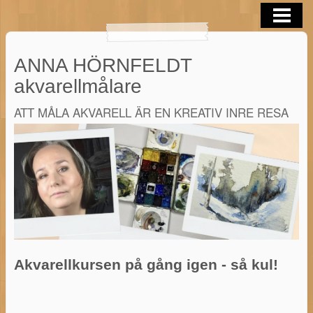
OM MIG
AKVARELLER
ANNA HÖRNFELDT
BLOGG
akvarellmålare
AKVARELL TIPS
ATT MÅLA AKVARELL ÄR EN KREATIV INRE RESA
KONTAKTA
AKVARELL I SOMMAR 2026
Akvarellkursen på gång igen - så kul!