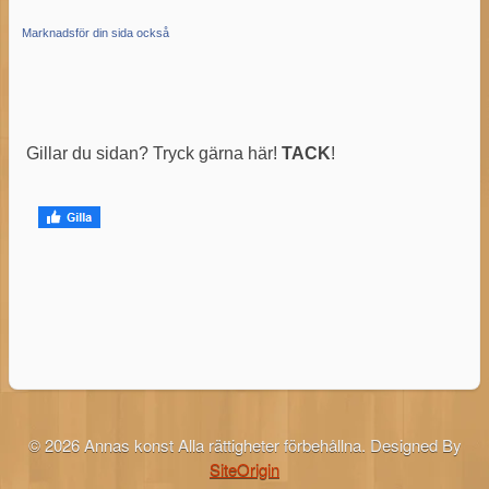
Marknadsför din sida också
Gillar du sidan? Tryck gärna här!
TACK
!
© 2026 Annas konst Alla rättigheter förbehållna.
Designed By
SiteOrigin