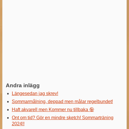
Andra inlägg
Längesedan jag skrev!
Sommarmålning, deppad men målar regelbundet!
Haft akvarell men Kommer nu tillbaka 🤪
Ont om tid? Gör en mindre sketch! Sommarträning
2024!!