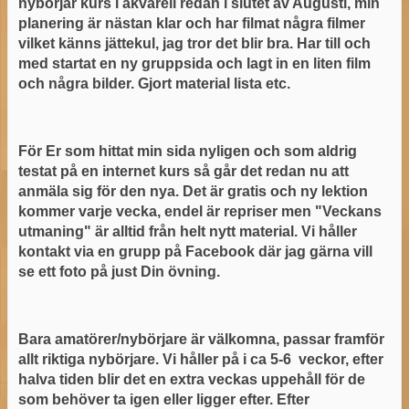
nybörjar kurs i akvarell redan i slutet av Augusti, min
planering är nästan klar och har filmat några filmer
vilket känns jättekul, jag tror det blir bra. Har till och
med startat en ny gruppsida och lagt in en liten film
och några bilder. Gjort material lista etc.
För Er som hittat min sida nyligen och som aldrig
testat på en internet kurs så går det redan nu att
anmäla sig för den nya. Det är gratis och ny lektion
kommer varje vecka, endel är repriser men "Veckans
utmaning" är alltid från helt nytt material. Vi håller
kontakt via en grupp på Facebook där jag gärna vill
se ett foto på just Din övning.
Bara amatörer/nybörjare är välkomna, passar framför
allt riktiga nybörjare. Vi håller på i ca 5-6 veckor, efter
halva tiden blir det en extra veckas uppehåll för de
som behöver ta igen eller ligger efter. Efter