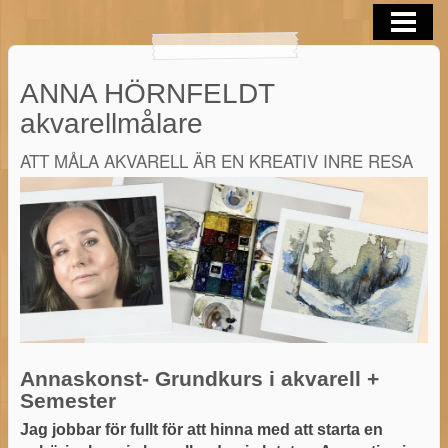
OM MIG
AKVARELLER
ANNA HÖRNFELDT
BLOGG
akvarellmålare
AKVARELL TIPS
ATT MÅLA AKVARELL ÄR EN KREATIV INRE RESA
KONTAKTA
AKVARELL I SOMMAR 2026
Annaskonst- Grundkurs i akvarell +
Semester
Jag jobbar för fullt för att hinna med att starta en