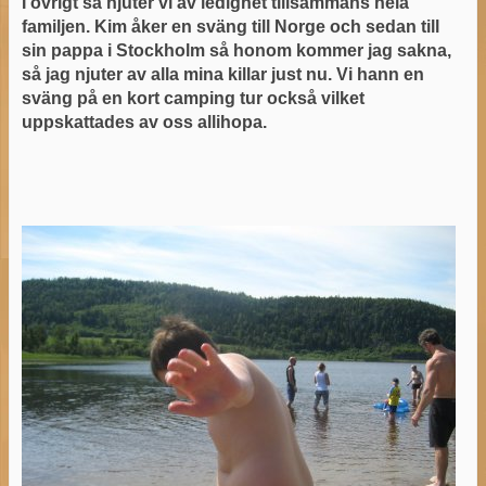
I övrigt så njuter vi av ledighet tillsammans hela
familjen. Kim åker en sväng till Norge och sedan till
sin pappa i Stockholm så honom kommer jag sakna,
så jag njuter av alla mina killar just nu. Vi hann en
sväng på en kort camping tur också vilket
uppskattades av oss allihopa.