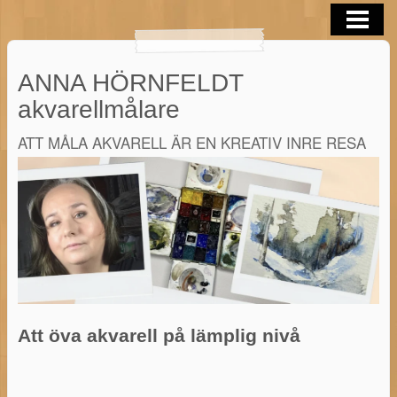
OM MIG
AKVARELLER
ANNA HÖRNFELDT
BLOGG
akvarellmålare
AKVARELL TIPS
ATT MÅLA AKVARELL ÄR EN KREATIV INRE RESA
KONTAKTA
AKVARELL I SOMMAR 2026
Att öva akvarell på lämplig nivå