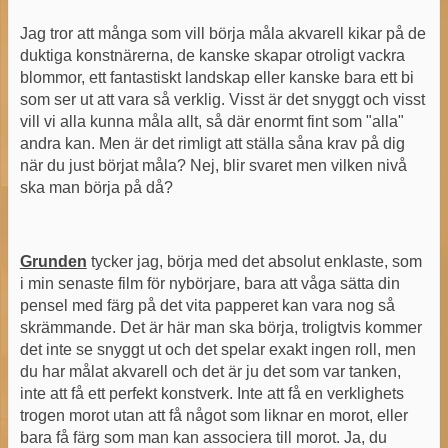
Jag tror att många som vill börja måla akvarell kikar på de
duktiga konstnärerna, de kanske skapar otroligt vackra
blommor, ett fantastiskt landskap eller kanske bara ett bi
som ser ut att vara så verklig. Visst är det snyggt och visst
vill vi alla kunna måla allt, så där enormt fint som "alla"
andra kan. Men är det rimligt att ställa såna krav på dig
när du just börjat måla? Nej, blir svaret men vilken nivå
ska man börja på då?
Grunden
tycker jag, börja med det absolut enklaste, som
i min senaste film för nybörjare, bara att våga sätta din
pensel med färg på det vita papperet kan vara nog så
skrämmande. Det är här man ska börja, troligtvis kommer
det inte se snyggt ut och det spelar exakt ingen roll, men
du har målat akvarell och det är ju det som var tanken,
inte att få ett perfekt konstverk. Inte att få en verklighets
trogen morot utan att få något som liknar en morot, eller
bara få färg som man kan associera till morot. Ja, du