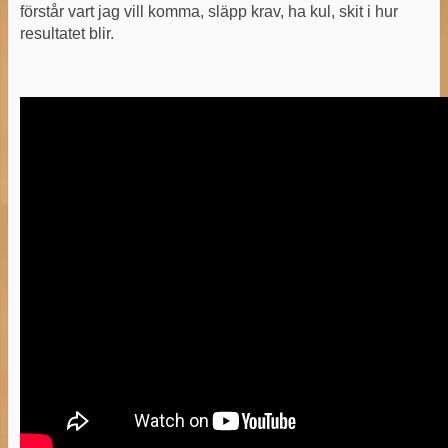
förstår vart jag vill komma, släpp krav, ha kul, skit i hur
resultatet blir.