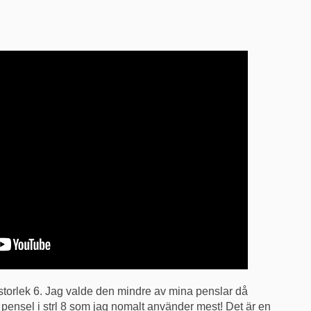
 storlek 6. Jag valde den mindre av mina penslar då
 pensel i strl 8 som jag nomalt använder mest! Det är en