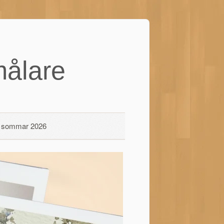
ålare
 i sommar 2026