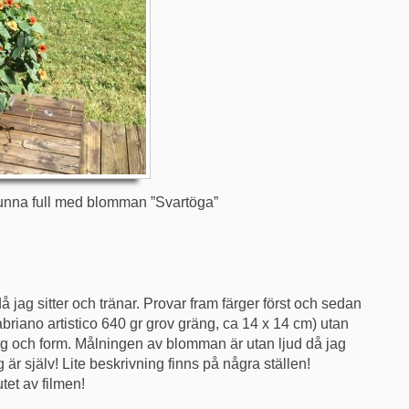
unna full med blomman ”Svartöga”
då jag sitter och tränar. Provar fram färger först och sedan
abriano artistico 640 gr grov gräng, ca 14 x 14 cm) utan
 färg och form. Målningen av blomman är utan ljud då jag
g är själv! Lite beskrivning finns på några ställen!
tet av filmen!