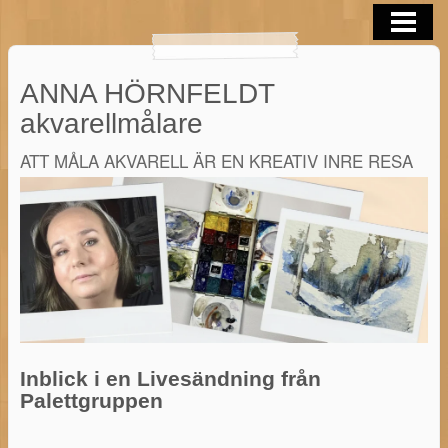
OM MIG
AKVARELLER
ANNA HÖRNFELDT
BLOGG
akvarellmålare
AKVARELL TIPS
ATT MÅLA AKVARELL ÄR EN KREATIV INRE RESA
KONTAKTA
AKVARELL I SOMMAR 2026
Inblick i en Livesändning från
Palettgruppen