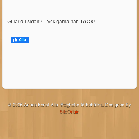
Gillar du sidan? Tryck gärna här!
TACK
!
© 2026 Annas konst Alla rättigheter förbehållna.
Designed By
SiteOrigin