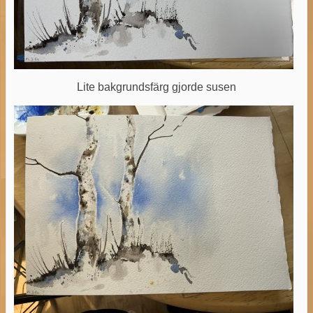
Lite bakgrundsfärg gjorde susen