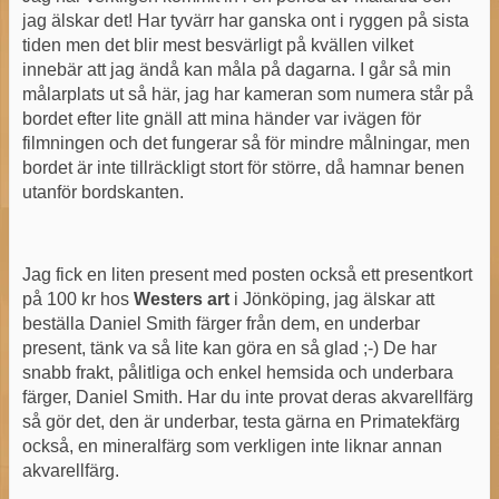
jag älskar det! Har tyvärr har ganska ont i ryggen på sista
tiden men det blir mest besvärligt på kvällen vilket
innebär att jag ändå kan måla på dagarna. I går så min
målarplats ut så här, jag har kameran som numera står på
bordet efter lite gnäll att mina händer var ivägen för
filmningen och det fungerar så för mindre målningar, men
bordet är inte tillräckligt stort för större, då hamnar benen
utanför bordskanten.
Jag fick en liten present med posten också ett presentkort
på 100 kr hos
Westers art
i Jönköping, jag älskar att
beställa Daniel Smith färger från dem, en underbar
present, tänk va så lite kan göra en så glad ;-) De har
snabb frakt, pålitliga och enkel hemsida och underbara
färger, Daniel Smith. Har du inte provat deras akvarellfärg
så gör det, den är underbar, testa gärna en Primatekfärg
också, en mineralfärg som verkligen inte liknar annan
akvarellfärg.